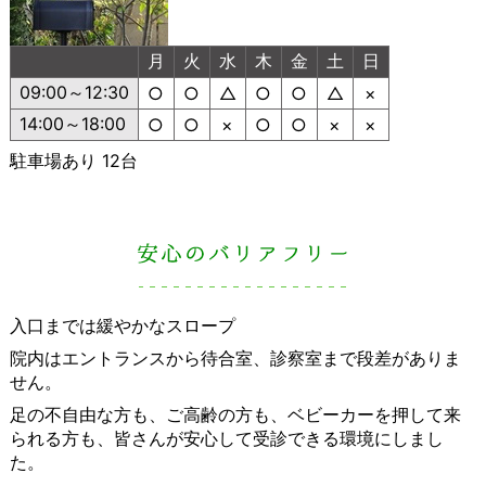
月
火
水
木
金
土
日
09:00～12:30
○
○
△
○
○
△
×
14:00～18:00
○
○
×
○
○
×
×
駐車場あり 12台
入口までは緩やかなスロープ
院内はエントランスから待合室、診察室まで段差がありま
せん。
足の不自由な方も、ご高齢の方も、ベビーカーを押して来
られる方も、皆さんが安心して受診できる環境にしまし
た。